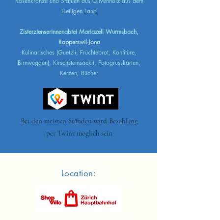
Rosenkränze und Statuen aus Olivenholz aus dem
Heiligen Land
Zisterzienserinnenabtei Mariazell Wurmsbach,
Rapperswil-Jona
Kulinarisches (Guetzli, Früchtebrot, Konfitüre,
Birnweggen), Kirschsteinsäckli, Fotogrusskarten,
Kerzen, Bücher
Bei den meisten Ständen wird Bezahlung
per Twint möglich sein
Location: