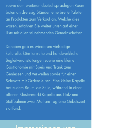
sowie dem weiteren deutschsprachigen Raum
boten an dreissig Ständen eine breite Palette
an Produkten zum Verkauf an. Welche dies
waren, erfahren Sie weiter unten auf einer
Liste mit allen teilnehmenden Gemeinschaften.
Daneben gab es wiederum vielseitige
kulturelle, künstlerische und handwerkliche
Begleitveranstaltungen sowie eine kleine
Gastronomie mit Speis und Trank zum
Geniessen und Verweilen sowie für einen
Schwatz mit Ordensleuten. Eine kleine Kapelle
bot zudem Raum zur Stille, während in einer
offenen Klostermarkt-Kapelle aus Holz und
Stoffbahnen zwei Mal am Tag eine Gebetszeit
stattfand.