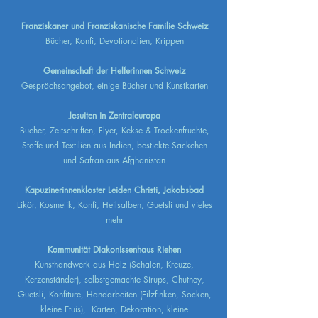
Franziskaner und Franziskanische Familie Schweiz
Bücher, Konfi, Devotionalien, Krippen
Gemeinschaft der Helferinnen Schweiz
Gesprächsangebot, einige Bücher und Kunstkarten
Jesuiten in Zentraleuropa
Bücher, Zeitschriften, Flyer, Kekse & Trockenfrüchte,
Stoffe und Textilien aus Indien, bestickte Säckchen
und Safran aus Afghanistan
Kapuzinerinnenkloster Leiden Christi, Jakobsbad
Likör, Kosmetik, Konfi, Heilsalben, Guetsli und vieles
mehr
Kommunität Diakonissenhaus Riehen
Kunsthandwerk aus Holz (Schalen, Kreuze,
Kerzenständer), selbstgemachte Sirups, Chutney,
Guetsli, Konfitüre, Handarbeiten (Filzfinken, Socken,
kleine Etuis), Karten, Dekoration, kleine