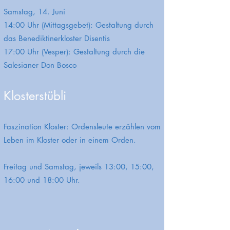
Samstag, 14. Juni
14:00 Uhr (Mittagsgebet): Gestaltung durch
das Benediktinerkloster Disentis
17:00 Uhr (Vesper): Gestaltung durch die
Salesianer Don Bosco
Klosterstübli
Faszination Kloster: Ordensleute erzählen vom
Leben im Kloster oder in einem Orden.
Freitag und Samstag, jeweils 13:00, 15:00,
16:00 und 18:00 Uhr.