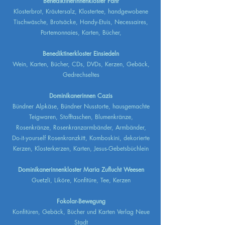
Benediktinerinnenkloster Fahr
Klosterbrot, Kräutersalz, Klostertee, handgewobene
Tischwäsche, Brotsäcke, Handy-Etuis, Necessaires,
Portemonnaies, Karten, Bücher,
Benediktinerkloster Einsiedeln
Wein, Karten, Bücher, CDs, DVDs, Kerzen, Gebäck,
Gedrechseltes
Dominikanerinnen Cazis
Bündner Alpkäse, Bündner Nusstorte, hausgemachte
Teigwaren, Stofftaschen, Blumenkränze,
Rosenkränze, Rosenkranzarmbänder, Armbänder,
Do-it-yourself Rosenkranzkitt, Komboskini, dekorierte
Kerzen, Klosterkerzen, Karten, Jesus-Gebetsbüchlein
Dominikanerinnenkloster Maria Zuflucht Weesen
Guetzli, Liköre, Konfitüre, Tee, Kerzen
Fokolar-Bewegung
Konfitüren, Gebäck, Bücher und Karten Verlag Neue
Stadt