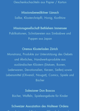
Geschenkschachteln aus Papier / Karton
Missionsbenediktiner Uznach
Salbe, Klosterchräpfli, Honig, Konfitüre
Missionsgesellschaft Bethlehem Immensee
Publikationen, Schnitzereien aus Simbabwe und
Puppen aus Japan
Oremus Klosterladen Zürich
Monstranz, Produkte zur Unterstützung des Gebets
und Ähnliches, Handwerksprodukte aus
ausländischen Klöstern (Statuen, Ikonen,
Lederwaren, Devotionalien, Kerzen, Seifen) sowie
Lebensmittel (Olivenöl, Nougat), Comics, Spiele und
Bücher
Salesianer Don Boscos
Bücher, Waffeln, Spieleangebote für Kinder
Schweizer Assoziation des Malteser Ordens