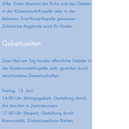
Stille: Einen Moment der Ruhe und des Gebets
in der Klostermarkt-Kapelle oder in der
kleineren Tiny-House-Kapelle geniessen
Zahlreiche Angebote auch für Kinder
Gebetszeiten
Zwei Mal am Tag fanden öffentliche Gebete in
der Klostermarkt-Kapelle statt, gestaltet durch
verschiedene Gemeinschaften:
Freitag, 13. Juni
14:00 Uhr (Mittagsgebet): Gestaltung durch
die Jesuiten in Zentraleuropa
17:00 Uhr (Vesper): Gestaltung durch
Kommunität, Diakonissenhaus Riehen